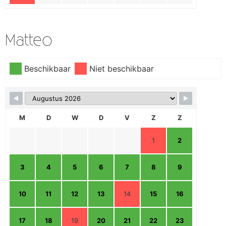
Matteo
Beschikbaar
Niet beschikbaar
M
D
W
D
V
Z
Z
1
2
3
4
5
6
7
8
9
10
11
12
13
14
15
16
17
18
19
20
21
22
23