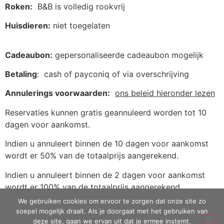
Roken:
B&B is volledig rookvrij
Huisdieren:
niet toegelaten
Cadeaubon:
gepersonaliseerde cadeaubon mogelijk
Betaling
: cash of payconiq of via overschrijving
Annulerings voorwaarden:
ons beleid hieronder lezen
Reservaties kunnen gratis geannuleerd worden tot 10
dagen voor aankomst.
Indien u annuleert binnen de 10 dagen voor aankomst
wordt er 50% van de totaalprijs aangerekend.
Indien u annuleert binnen de 2 dagen voor aankomst
wordt er 100% van de totaalprijs aangerekend.
We gebruiken cookies om ervoor te zorgen dat onze site zo
soepel mogelijk draait. Als je doorgaat met het gebruiken van
deze site, gaan we ervan uit dat je ermee instemt.